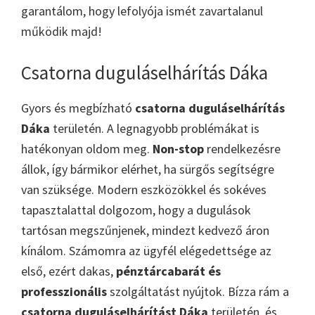
garantálom, hogy lefolyója ismét zavartalanul
működik majd!
Csatorna duguláselhárítás Dáka
Gyors és megbízható
csatorna duguláselhárítás
Dáka
területén. A legnagyobb problémákat is
hatékonyan oldom meg.
Non-stop
rendelkezésre
állok, így bármikor elérhet, ha sürgős segítségre
van szüksége. Modern eszközökkel és sokéves
tapasztalattal dolgozom, hogy a dugulások
tartósan megszűnjenek, mindezt kedvező áron
kínálom. Számomra az ügyfél elégedettsége az
első, ezért dakas,
pénztárcabarát és
professzionális
szolgáltatást nyújtok. Bízza rám a
csatorna duguláselhárítást Dáka
területén, és