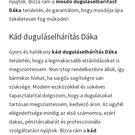
nyújtok. Bízza rám a
mosdó duguláselhárítást
Dáka
területén, és garantálom, hogy mosdója újra
tökéletesen fog működni!
Kád duguláselhárítás Dáka
Gyors és hatékony
kád duguláselhárítás Dáka
területén, hogy a legmakacsabb elzáródásokat is
megszüntessem. Non-stop rendelkezésre állok, így
bármikor hívhat, ha sürgős segítségre van
szüksége. Modern eszközökkel és sokéves
tapasztalattal dolgozom, hogy a dugulásokat
tartósan megszüntessem, kedvező áron. Az ügyfél
elégedettsége mindig az első számomra, ezért
dakas, pénztárcabarát és professzionális
szolgáltatást nyújtok. Bízza rám a
kád