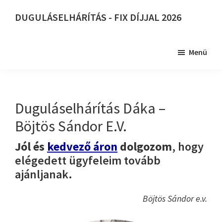
Skip
DUGULÁSELHÁRÍTÁS - FIX DÍJJAL 2026
to
DUGULÁSELHÁRÍTÁS
main
-
content
Menü
FIX
DÍJJAL
2026
Duguláselhárítás Dáka –
Böjtös Sándor E.V.
Jól és
kedvező áron
dolgozom
, hogy
elégedett ügyfeleim tovább
ajánljanak.
Böjtös Sándor e.v.