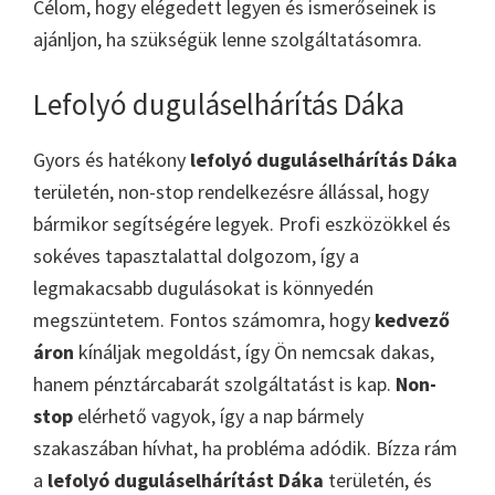
Célom, hogy elégedett legyen és ismerőseinek is
ajánljon, ha szükségük lenne szolgáltatásomra.
Lefolyó duguláselhárítás Dáka
Gyors és hatékony
lefolyó duguláselhárítás Dáka
területén, non-stop rendelkezésre állással, hogy
bármikor segítségére legyek. Profi eszközökkel és
sokéves tapasztalattal dolgozom, így a
legmakacsabb dugulásokat is könnyedén
megszüntetem. Fontos számomra, hogy
kedvező
áron
kínáljak megoldást, így Ön nemcsak dakas,
hanem pénztárcabarát szolgáltatást is kap.
Non-
stop
elérhető vagyok, így a nap bármely
szakaszában hívhat, ha probléma adódik. Bízza rám
a
lefolyó duguláselhárítást Dáka
területén, és