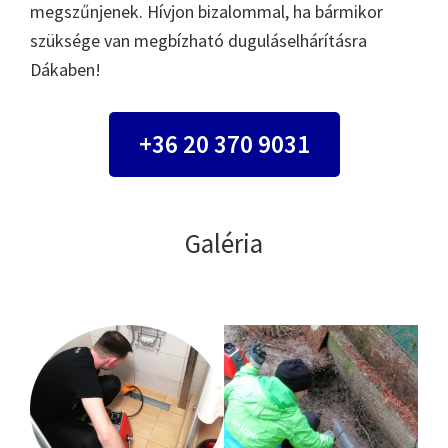
megszűnjenek. Hívjon bizalommal, ha bármikor
szüksége van megbízható duguláselhárításra
Dákaben!
+36 20 370 9031
Galéria