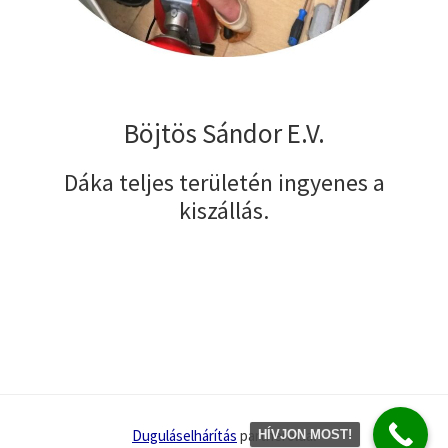
Böjtös Sándor E.V.
Dáka teljes területén ingyenes a
kiszállás.
Duguláselhárítás
partneroldal
HÍVJON MOST!