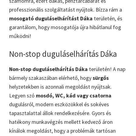
számomra, ezért dakas, pénztárcabarát és
professzionális szolgáltatást nyújtok. Bízza rám a
mosogató duguláselhárítást Dáka
területén, és
garantálom, hogy mosogatója újra hibátlanul fog
működni!
Non-stop duguláselhárítás Dáka
Non-stop duguláselhárítás Dáka
területén! A nap
bármely szakaszában elérhető, hogy
sürgős
helyzetekben is azonnali megoldást nyújtsak.
Legyen szó
mosdó, WC, kád vagy csatorna
dugulásról, modern eszközökkel és sokéves
tapasztalattal állok rendelkezésére. Gyors és
hatékony munkavégzés mellett kedvező áron
kínálok megoldást, hogy a problémák tartósan