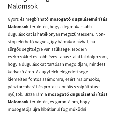
Malomsok
Gyors és megbízható
mosogató duguláselhárítás
Malomsok
területén, hogy a legmakacsabb
dugulásokat is hatékonyan megszüntessem. Non-
stop elérhető vagyok, így bármikor hívhat, ha
sürgős segítségre van szüksége. Modern
eszközökkel és több éves tapasztalattal dolgozom,
hogy a dugulásokat tartósan megoldjam, mindezt
kedvező áron. Az ügyfelek elégedettsége
kiemelten fontos számomra, ezért malomsoks,
pénztárcabarát és professzionális szolgáltatást
nyújtok. Bízza rám a
mosogató duguláselhárítást
Malomsok
területén, és garantálom, hogy
mosogatója újra hibátlanul fog működni!