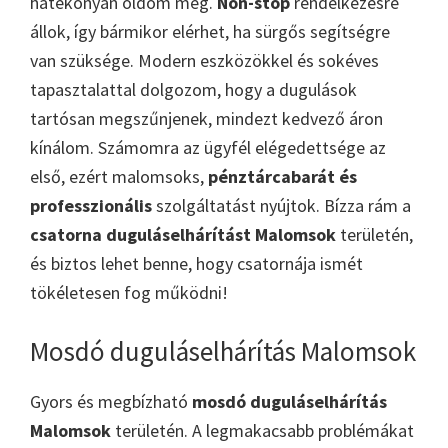
hatékonyan oldom meg.
Non-stop
rendelkezésre
állok, így bármikor elérhet, ha sürgős segítségre
van szüksége. Modern eszközökkel és sokéves
tapasztalattal dolgozom, hogy a dugulások
tartósan megszűnjenek, mindezt kedvező áron
kínálom. Számomra az ügyfél elégedettsége az
első, ezért malomsoks,
pénztárcabarát és
professzionális
szolgáltatást nyújtok. Bízza rám a
csatorna duguláselhárítást Malomsok
területén,
és biztos lehet benne, hogy csatornája ismét
tökéletesen fog működni!
Mosdó duguláselhárítás Malomsok
Gyors és megbízható
mosdó duguláselhárítás
Malomsok
területén. A legmakacsabb problémákat