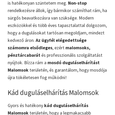
is hatékonyan szüntetem meg.
Non-stop
rendelkezésre állok, így bármikor számíthat rám, ha
sürgős beavatkozásra van szüksége. Modern
eszközökkel és több éves tapasztalattal dolgozom,
hogy a dugulásokat tartósan megoldjam, mindezt
kedvező áron.
Az ügyfél elégedettsége
számomra elsődleges
, ezért
malomsoks,
pénztárcabarát
és professzionális szolgáltatást
nyújtok. Bízza rám a
mosdó duguláselhárítást
Malomsok
területén, és garantálom, hogy mosdója
újra tökéletesen fog működni!
Kád duguláselhárítás Malomsok
Gyors és hatékony
kád duguláselhárítás
Malomsok
területén, hogy a legmakacsabb