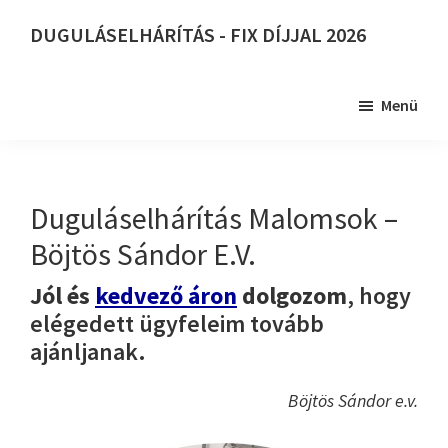
Skip
DUGULÁSELHÁRÍTÁS - FIX DÍJJAL 2026
to
DUGULÁSELHÁRÍTÁS
main
-
content
Menü
FIX
DÍJJAL
2026
Duguláselhárítás Malomsok –
Böjtös Sándor E.V.
Jól és
kedvező áron
dolgozom
, hogy
elégedett ügyfeleim tovább
ajánljanak.
Böjtös Sándor e.v.