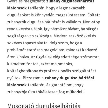
Gyors és megbízható
zuhany duguláselhárítás
Malomsok
területén, hogy a legmakacsabb
dugulásokat is könnyedén megszüntessem. Épített
zuhanyzók duguláselhárítását is vállalom. Non-stop
rendelkezésre állok, így bármikor hívhat, ha sürgős
segítségre van szüksége. Modern eszközökkel és
sokéves tapasztalattal dolgozom, hogy a
problémát tartósan megoldjam, mindezt kedvező
áron kínálva. Az ügyfelek elégedettsége számomra
kiemelten fontos, ezért malomsoks,
költséghatékony és professzionális szolgáltatást
nyújtok. Bízza rám a
zuhany duguláselhárítást
Malomsok
területén, és garantálom, hogy
zuhanyzója újra tökéletesen fog működni!
Mosogató duguláselhárítás