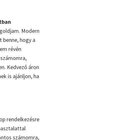
atban
egoldjam. Modern
et benne, hogy a
em révén
ő számomra,
en. Kedvező áron
k is ajánljon, ha
top rendelkezésre
asztalattal
ontos számomra,