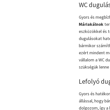
WC dugulás
Gyors és megbíz
Máriakálnok
ter
eszközökkel és t
dugulásokat hat
bármikor számíth
ezért mindent m
vállalom a WC du
szükségük lenne
Lefolyó du
Gyors és hatéko
állással, hogy b
dolgozom, így a