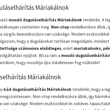
láselhárítás Máriakálnok
zható
mosdó duguláselhárítás Máriakálnok
területén. A l
hatékonyan szüntetem meg.
Non-stop
rendelkezésre állok, 
ha sürgős beavatkozásra van szüksége. Modern eszközökkel 
dolgozom, hogy a dugulásokat tartósan megoldjam, mindezt
edettsége számomra elsődleges
, ezért
mariakalnoks, pé
szolgáltatást nyújtok. Bízza rám a
mosdó duguláselhárítás
rantálom, hogy mosdója újra tökéletesen fog működni!
selhárítás Máriakálnok
ny
kád duguláselhárítás Máriakálnok
területén, hogy a l
 megszüntessem. Non-stop rendelkezésre állok, így bármikor
re van szüksége. Modern eszközökkel és sokéves tapasztala