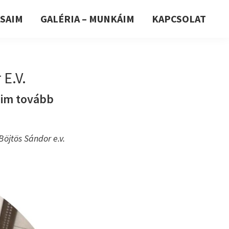
ÁSAIM
GALÉRIA – MUNKÁIM
KAPCSOLAT
E.V.
eim tovább
Böjtös Sándor e.v.