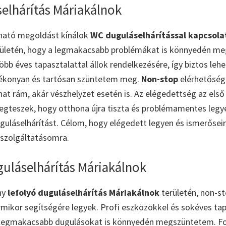
elhárítás Máriakálnok
ható megoldást kínálok
WC duguláselhárítással kapcsol
ületén, hogy a legmakacsabb problémákat is könnyedén m
öbb éves tapasztalattal állok rendelkezésére, így biztos leh
ékonyan és tartósan szüntetem meg.
Non-stop
elérhetőség
at rám, akár vészhelyzet esetén is. Az elégedettség az els
egteszek, hogy otthona újra tiszta és problémamentes legy
guláselhárítást. Célom, hogy elégedett legyen és ismerőseine
 szolgáltatásomra.
guláselhárítás Máriakálnok
ny
lefolyó duguláselhárítás Máriakálnok
területén, non-s
ármikor segítségére legyek. Profi eszközökkel és sokéves tap
 legmakacsabb dugulásokat is könnyedén megszüntetem. F