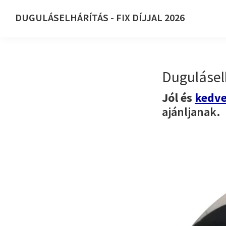
Ugrás
Skip
DUGULÁSELHÁRÍTÁS - FIX DÍJJAL 2026
az
to
DUGULÁSELHÁRÍTÁS
elsődleges
main
-
navigációhoz
content
FIX
Dugulásel
DÍJJAL
2026
Jól és
kedve
ajánljanak.