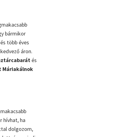
egmakacsabb
így bármikor
és több éves
 kedvező áron.
nztárcabarát
és
t Máriakálnok
egmakacsabb
 hívhat, ha
ttal dolgozom,