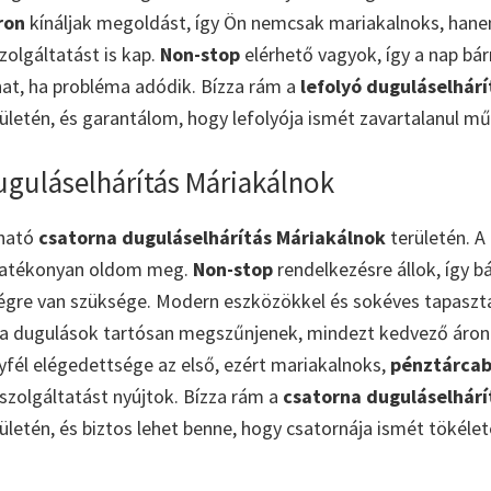
ron
kínáljak megoldást, így Ön nemcsak mariakalnoks, han
zolgáltatást is kap.
Non-stop
elérhető vagyok, így a nap bá
at, ha probléma adódik. Bízza rám a
lefolyó duguláselhárí
rületén, és garantálom, hogy lefolyója ismét zavartalanul m
uguláselhárítás Máriakálnok
zható
csatorna duguláselhárítás Máriakálnok
területén. A
hatékonyan oldom meg.
Non-stop
rendelkezésre állok, így b
égre van szüksége. Modern eszközökkel és sokéves tapaszta
a dugulások tartósan megszűnjenek, mindezt kedvező áron
él elégedettsége az első, ezért mariakalnoks,
pénztárcab
szolgáltatást nyújtok. Bízza rám a
csatorna duguláselhárí
ületén, és biztos lehet benne, hogy csatornája ismét tökéle