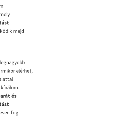
em
rmely
tást
űködik majd!
 legnagyobb
ármikor elérhet,
lattal
 kínálom.
arát és
tást
tesen fog