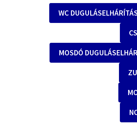
WC DUGULÁSELHÁRÍTÁ
C
MOSDÓ DUGULÁSELHÁR
ZU
MO
N