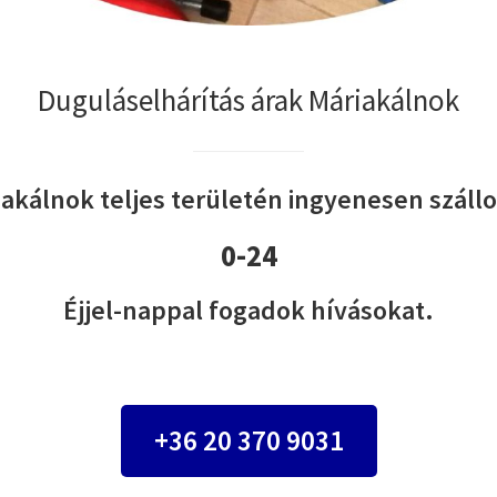
Duguláselhárítás árak Máriakálnok
akálnok teljes területén ingyenesen szállo
0-24
Éjjel-nappal fogadok hívásokat.
+36 20 370 9031