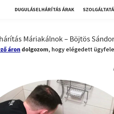
DUGULÁSELHÁRÍTÁS ÁRAK
SZOLGÁLTAT
hárítás Máriakálnok – Böjtös Sándor 
ző áron
dolgozom
, hogy elégedett ügyfel