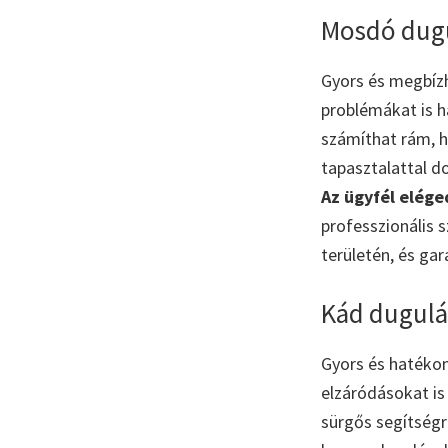
Mosdó dugu
Gyors és megbí
problémákat is 
számíthat rám, 
tapasztalattal 
Az ügyfél elég
professzionális 
területén, és ga
Kád dugulá
Gyors és hatéko
elzáródásokat is
sürgős segítség