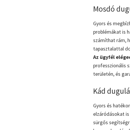
Mosdó dugu
Gyors és megbí
problémákat is 
számíthat rám, 
tapasztalattal 
Az ügyfél elég
professzionális 
területén, és ga
Kád dugulás
Gyors és hatéko
elzáródásokat is
sürgős segítség