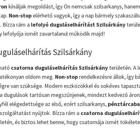
ron
kínáljak megoldást, így Ön nemcsak szilsarkanys, hane
kap.
Non-stop
elérhető vagyok, így a nap bármely szakaszába
. Bízza rám a
lefolyó duguláselhárítást Szilsárkány
terül
 lefolyója ismét zavartalanul működik majd!
guláselhárítás Szilsárkány
zható
csatorna duguláselhárítás Szilsárkány
területén. A 
hatékonyan oldom meg.
Non-stop
rendelkezésre állok, így b
égre van szüksége. Modern eszközökkel és sokéves tapaszta
a dugulások tartósan megszűnjenek, mindezt kedvező áron
él elégedettsége az első, ezért szilsarkanys,
pénztárcaba
szolgáltatást nyújtok. Bízza rám a
csatorna duguláselhárí
letén, és biztos lehet benne, hogy csatornája ismét tökélet