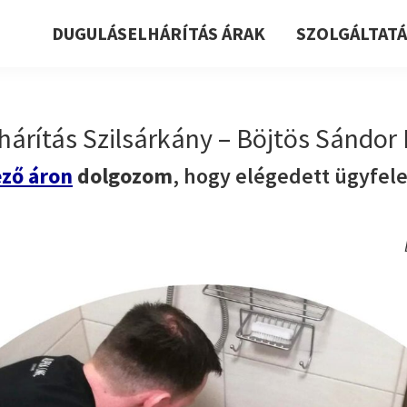
DUGULÁSELHÁRÍTÁS ÁRAK
SZOLGÁLTAT
árítás Szilsárkány – Böjtös Sándor 
ző áron
dolgozom
, hogy elégedett ügyfel