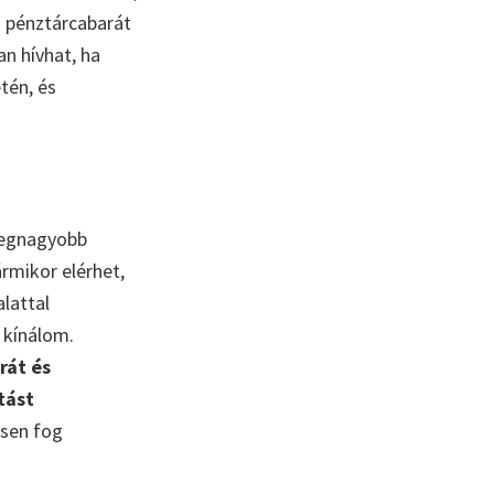
m pénztárcabarát
n hívhat, ha
etén, és
legnagyobb
ármikor elérhet,
lattal
 kínálom.
rát és
tást
esen fog