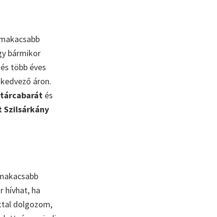
egmakacsabb
így bármikor
és több éves
 kedvező áron.
ztárcabarát
és
 Szilsárkány
gmakacsabb
 hívhat, ha
ttal dolgozom,