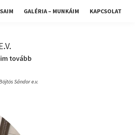
ÁSAIM
GALÉRIA – MUNKÁIM
KAPCSOLAT
E.V.
eim tovább
Böjtös Sándor e.v.