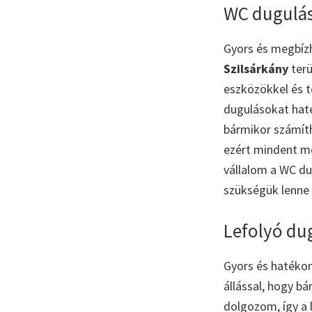
WC dugulás
Gyors és megbíz
Szilsárkány
terü
eszközökkel és t
dugulásokat hat
bármikor számíth
ezért mindent m
vállalom a WC du
szükségük lenne
Lefolyó dug
Gyors és hatéko
állással, hogy b
dolgozom, így a