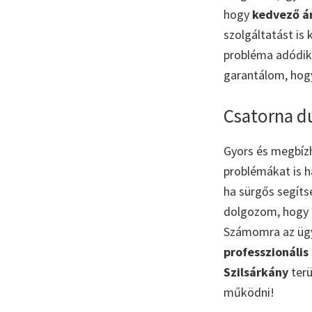
hogy
kedvező á
szolgáltatást is 
probléma adódik
garantálom, hogy
Csatorna du
Gyors és megbí
problémákat is 
ha sürgős segíts
dolgozom, hogy 
Számomra az ügyf
professzionális
Szilsárkány
terü
működni!