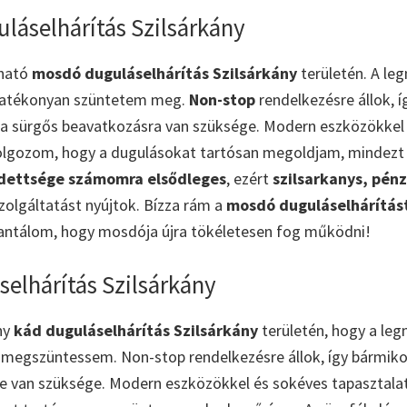
láselhárítás Szilsárkány
zható
mosdó duguláselhárítás Szilsárkány
területén. A l
hatékonyan szüntetem meg.
Non-stop
rendelkezésre állok, 
ha sürgős beavatkozásra van szüksége. Modern eszközökkel 
dolgozom, hogy a dugulásokat tartósan megoldjam, mindezt
edettsége számomra elsődleges
, ezért
szilsarkanys, pén
szolgáltatást nyújtok. Bízza rám a
mosdó duguláselhárítást
rantálom, hogy mosdója újra tökéletesen fog működni!
elhárítás Szilsárkány
ny
kád duguláselhárítás Szilsárkány
területén, hogy a le
 megszüntessem. Non-stop rendelkezésre állok, így bármikor
re van szüksége. Modern eszközökkel és sokéves tapasztala