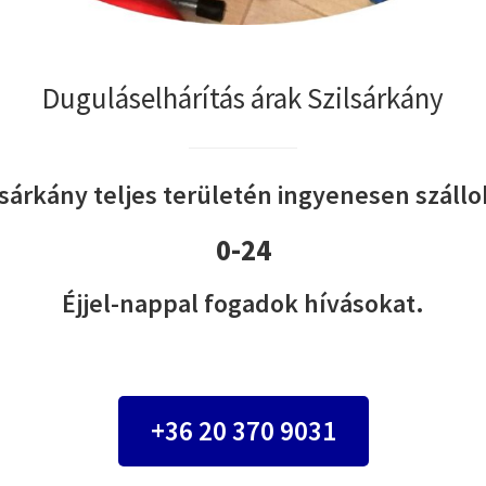
Duguláselhárítás árak Szilsárkány
lsárkány teljes területén ingyenesen szállok
0-24
Éjjel-nappal fogadok hívásokat.
+36 20 370 9031