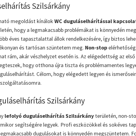
elhárítás Szilsárkány
ható megoldást kínálok
WC duguláselhárítással kapcsol
letén, hogy a legmakacsabb problémákat is könnyedén me
öbb éves tapasztalattal állok rendelkezésére, így biztos leh
ékonyan és tartósan szüntetem meg.
Non-stop
elérhetőség
at rám, akár vészhelyzet esetén is. Az elégedettség az els
egteszek, hogy otthona újra tiszta és problémamentes legy
guláselhárítást. Célom, hogy elégedett legyen és ismerőseine
 szolgáltatásomra.
uláselhárítás Szilsárkány
ny
lefolyó duguláselhárítás Szilsárkány
területén, non-st
ármikor segítségére legyek. Profi eszközökkel és sokéves tap
 legmakacsabb dugulásokat is könnyedén megszüntetem. F