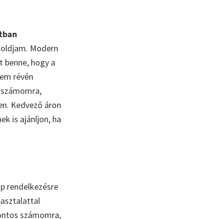
atban
goldjam. Modern
et benne, hogy a
em révén
ő számomra,
en. Kedvező áron
k is ajánljon, ha
op rendelkezésre
asztalattal
ontos számomra,